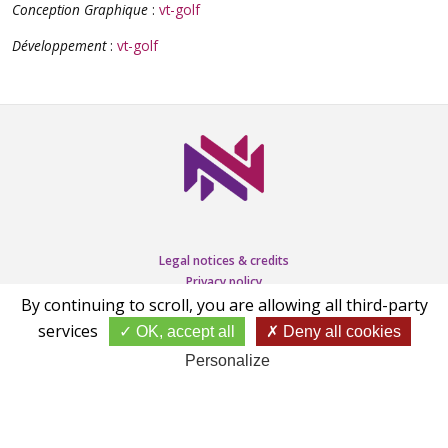
Conception Graphique
:
vt-golf
Développement
:
vt-golf
Legal notices & credits
Privacy policy
Cookies
By continuing to scroll,
you are allowing all third-party
services
OK, accept all
Deny all cookies
Personalize
PRODUCTION
VT-GOLF
2023 - 2026